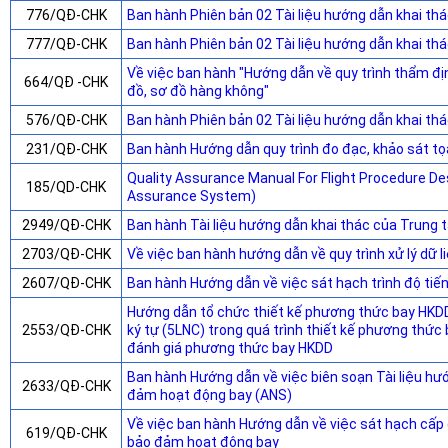
776/QĐ-CHK
Ban hành Phiên bản 02 Tài liệu hướng dẫn khai t
777/QĐ-CHK
Ban hành Phiên bản 02 Tài liệu hướng dẫn khai t
Về việc ban hành "Hướng dẫn về quy trình thẩm đị
664/QĐ -CHK
đồ, sơ đồ hàng không"
576/QĐ-CHK
Ban hành Phiên bản 02 Tài liệu hướng dẫn khai th
231/QĐ-CHK
Ban hành Hướng dẫn quy trình đo đạc, khảo sát t
Quality Assurance Manual For Flight Procedure Des
185/QD-CHK
Assurance System)
2949/QĐ-CHK
Ban hành Tài liệu hướng dẫn khai thác của Trung 
2703/QĐ-CHK
Về việc ban hành hướng dẫn về quy trình xử lý dữ l
2607/QĐ-CHK
Ban hành Hướng dẫn về việc sát hạch trình độ ti
Hướng dẫn tổ chức thiết kế phương thức bay HKDD,
2553/QĐ-CHK
ký tự (5LNC) trong quá trình thiết kế phương thức
đánh giá phương thức bay HKDD
Ban hành Hướng dẫn về việc biên soạn Tài liệu hư
2633/QÐ-CHK
đảm hoạt động bay (ANS)
Về việc ban hành Hướng dẫn về việc sát hạch cấp
619/QĐ-CHK
bảo đảm hoạt động bay