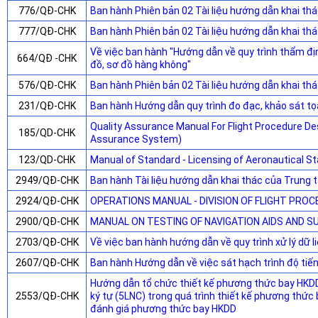
776/QĐ-CHK
Ban hành Phiên bản 02 Tài liệu hướng dẫn khai t
777/QĐ-CHK
Ban hành Phiên bản 02 Tài liệu hướng dẫn khai t
Về việc ban hành "Hướng dẫn về quy trình thẩm đị
664/QĐ -CHK
đồ, sơ đồ hàng không"
576/QĐ-CHK
Ban hành Phiên bản 02 Tài liệu hướng dẫn khai th
231/QĐ-CHK
Ban hành Hướng dẫn quy trình đo đạc, khảo sát t
Quality Assurance Manual For Flight Procedure Des
185/QD-CHK
Assurance System)
123/QD-CHK
Manual of Standard - Licensing of Aeronautical St
2949/QĐ-CHK
Ban hành Tài liệu hướng dẫn khai thác của Trung 
2924/QĐ-CHK
OPERATIONS MANUAL - DIVISION OF FLIGHT PR
2900/QĐ-CHK
MANUAL ON TESTING OF NAVIGATION AIDS AND 
2703/QĐ-CHK
Về việc ban hành hướng dẫn về quy trình xử lý dữ l
2607/QĐ-CHK
Ban hành Hướng dẫn về việc sát hạch trình độ ti
Hướng dẫn tổ chức thiết kế phương thức bay HKDD,
2553/QĐ-CHK
ký tự (5LNC) trong quá trình thiết kế phương thức
đánh giá phương thức bay HKDD