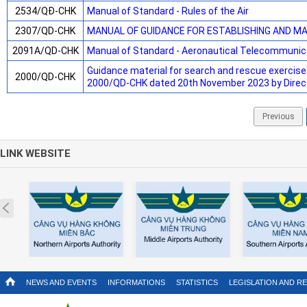
2534/QĐ-CHK
Manual of Standard - Rules of the Air
2307/QD-CHK
MANUAL OF GUIDANCE FOR ESTABLISHING AND MAI
2091A/QD-CHK
Manual of Standard - Aeronautical Telecommunicat
Guidance material for search and rescue exercise 
2000/QD-CHK
2000/QD-CHK dated 20th November 2023 by Direct
Previous
LINK WEBSITE
Prev
NEWS AND EVENTS
INFORMATIONS
STATISTICS
LEGISLATION AND R