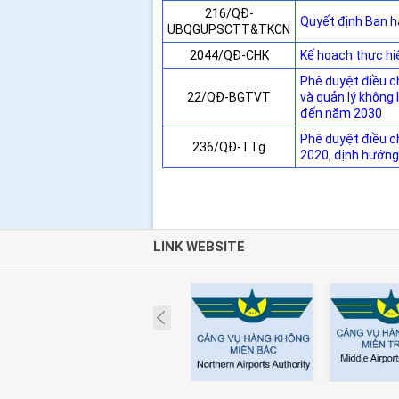
216/QĐ-
Quyết định Ban h
UBQGUPSCTT&TKCN
2044/QĐ-CHK
Kế hoạch thực hi
Phê duyệt điều c
22/QĐ-BGTVT
và quản lý không
đến năm 2030
Phê duyệt điều c
236/QĐ-TTg
2020, định hướn
LINK WEBSITE
Prev