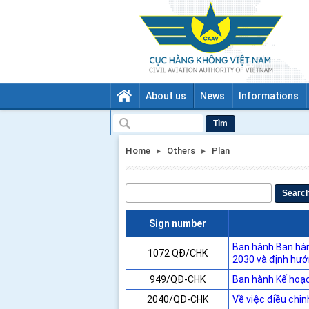
About us
News
Informations
Tìm
Home
Others
Plan
Searc
Sign number
Ban hành Ban hà
1072 QĐ/CHK
2030 và định hư
949/QĐ-CHK
Ban hành Kế hoạc
2040/QĐ-CHK
Về việc điều chỉ