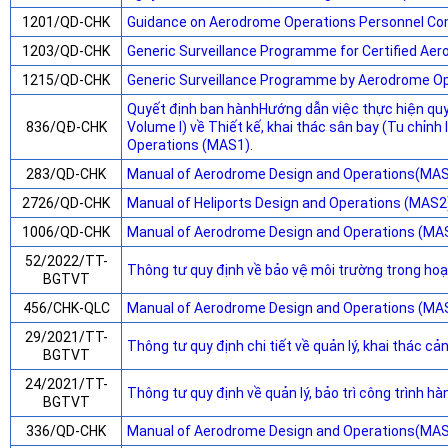
1201/QD-CHK
Guidance on Aerodrome Operations Personnel C
1203/QD-CHK
Generic Surveillance Programme for Certified Aero
1215/QD-CHK
Generic Surveillance Programme by Aerodrome Oper
Quyết định ban hànhHướng dẫn việc thực hiện quy
836/QĐ-CHK
Volume I) về Thiết kế, khai thác sân bay (Tu chỉn
Operations (MAS1).
283/QD-CHK
Manual of Aerodrome Design and Operations(MA
2726/QD-CHK
Manual of Heliports Design and Operations (MAS2
1006/QD-CHK
Manual of Aerodrome Design and Operations (MA
52/2022/TT-
Thông tư quy định về bảo vệ môi trường trong ho
BGTVT
456/CHK-QLC
Manual of Aerodrome Design and Operations (MA
29/2021/TT-
Thông tư quy định chi tiết về quản lý, khai thác c
BGTVT
24/2021/TT-
Thông tư quy định về quản lý, bảo trì công trình h
BGTVT
336/QD-CHK
Manual of Aerodrome Design and Operations(MA