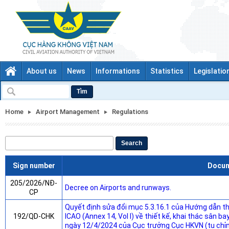
About us
News
Informations
Statistics
Legislatio
Tìm
Home
Airport Management
Regulations
Search
Sign number
Docu
205/2026/NĐ-
Decree on Airports and runways.
CP
Quyết định sửa đổi mục 5.3.16.1 của Hướng dẫn t
192/QD-CHK
ICAO (Annex 14, Vol I) về thiết kế, khai thác sân
ngày 12/4/2024 của Cục trưởng Cục HKVN (tu chỉnh