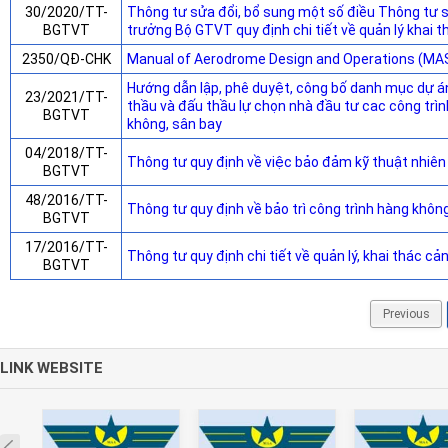
30/2020/TT-
Thông tư sửa đổi, bổ sung một số điều Thông t
BGTVT
trưởng Bộ GTVT quy định chi tiết về quản lý khai 
2350/QĐ-CHK
Manual of Aerodrome Design and Operations (MA
Hướng dẫn lập, phê duyệt, công bố danh mục dự án
23/2021/TT-
thầu và đấu thầu lự chọn nhà đầu tư cac công trì
BGTVT
không, sân bay
04/2018/TT-
Thông tư quy định về việc bảo đảm kỹ thuật nhiên
BGTVT
48/2016/TT-
Thông tư quy định về bảo trì công trình hàng khôn
BGTVT
17/2016/TT-
Thông tư quy định chi tiết về quản lý, khai thác c
BGTVT
Previous
LINK WEBSITE
Prev