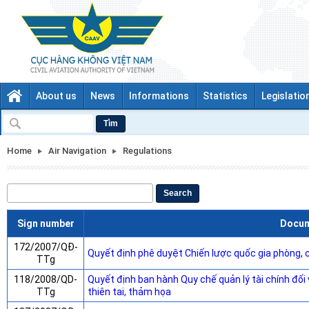
About us
News
Informations
Statistics
Legislatio
Tìm
Home
Air Navigation
Regulations
Search
Sign number
Docu
172/2007/QĐ-
Quyết định phê duyệt Chiến lược quốc gia phòng, 
TTg
118/2008/QD-
Quyết định ban hành Quy chế quản lý tài chính đối
TTg
thiên tai, thảm họa