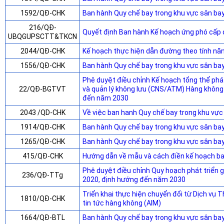
1592/QĐ-CHK
Ban hành Quy chế bay trong khu vực sân ba
216/QĐ-
Quyết định Ban hành Kế hoạch ứng phó cấp q
UBQGUPSCTT&TKCN
2044/QĐ-CHK
Kế hoạch thực hiện dẫn đường theo tính nă
1556/QĐ-CHK
Ban hành Quy chế bay trong khu vực sân b
Phê duyệt điều chỉnh Kế hoạch tổng thể phát
22/QĐ-BGTVT
và quản lý không lưu (CNS/ATM) Hàng khôn
đến năm 2030
2043 /QD-CHK
Về việc ban hanh Quy chế bay trong khu vực 
1914/QĐ-CHK
Ban hành Quy chế bay trong khu vực sân ba
1265/QĐ-CHK
Ban hành Quy chế bay trong khu vực sân b
415/QĐ-CHK
Hướng dẫn về mẫu và cách điền kế hoạch ba
Phê duyệt điều chỉnh Quy hoạch phát triển 
236/QĐ-TTg
2020, định hướng đến năm 2030
Triển khai thực hiện chuyển đổi từ Dịch vụ 
1810/QĐ-CHK
tin tức hàng không (AIM)
1664/QĐ-BTL
Ban hành Quy chế bay trong khu vực sân ba