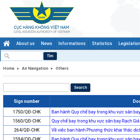
About us
News
Informations
Statistics
Legislatio
Tìm
Home
Air Navigation
Others
Search
Sign number
Do
1750/QĐ-CHK
Ban hành Quy chế bay trong khu vực sân ba
1560/QĐ-CHK
Quy chế bay trong khu vực sân bay Rạch Giá
264/QĐ-CHK
Về việc ban hành Phương thức khai thác dịch
1594/QĐ-CHK
Ban hành Quy chế bay trong khu vực sân ba